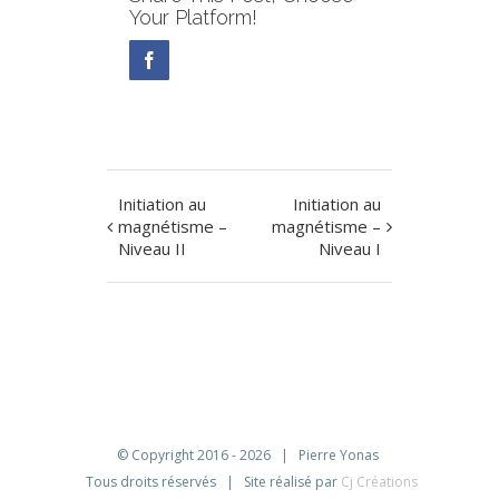
Your Platform!
Facebook
Initiation au
Initiation au
Navigation
magnétisme –
magnétisme –
évènement
Niveau II
Niveau I
© Copyright 2016 -
2026 | Pierre Yonas
Tous droits réservés | Site réalisé par
Cj Créations