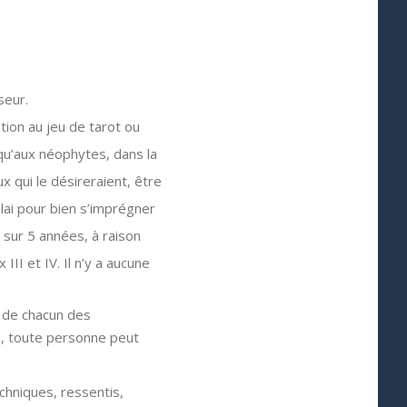
seur.
tion au jeu de tarot ou
 qu’aux néophytes, dans la
 qui le désireraient, être
lai pour bien s’imprégner
 sur 5 années, à raison
II et IV. Il n’y a aucune
l de chacun des
on, toute personne peut
chniques, ressentis,