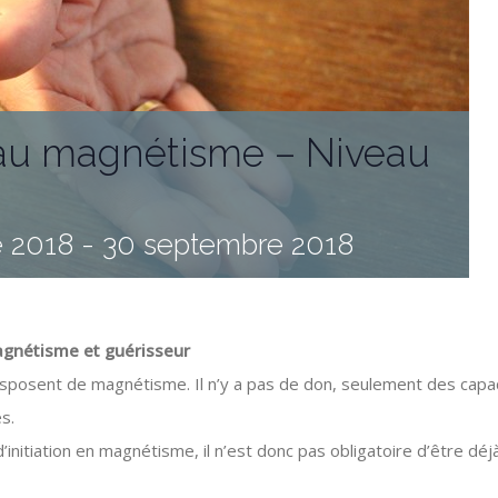
n au magnétisme – Niveau
 2018
-
30 septembre 2018
magnétisme et guérisseur
sposent de magnétisme. Il n’y a pas de don, seulement des capaci
s.
’initiation en magnétisme, il n’est donc pas obligatoire d’être dé