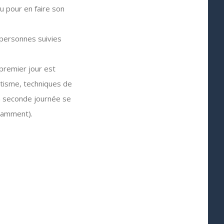
u pour en faire son
 personnes suivies
 premier jour est
tisme, techniques de
La seconde journée se
otamment).