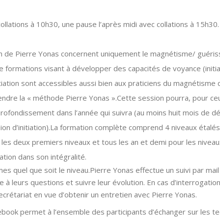
llations à 10h30, une pause l’après midi avec collations à 15h30.
n de Pierre Yonas concernent uniquement le magnétisme/ guéris
 de formations visant à développer des capacités de voyance (initia
itiation sont accessibles aussi bien aux praticiens du magnétisme
rendre la « méthode Pierre Yonas ».Cette session pourra, pour ceux
profondissement dans l’année qui suivra (au moins huit mois de dé
ion d’initiation).La formation complète comprend 4 niveaux étalés
les deux premiers niveaux et tous les an et demi pour les niveaux I
ation dans son intégralité.
es quel que soit le niveau.Pierre Yonas effectue un suivi par mai
 à leurs questions et suivre leur évolution. En cas d’interrogati
ecrétariat en vue d’obtenir un entretien avec Pierre Yonas.
ook permet à l’ensemble des participants d’échanger sur les te